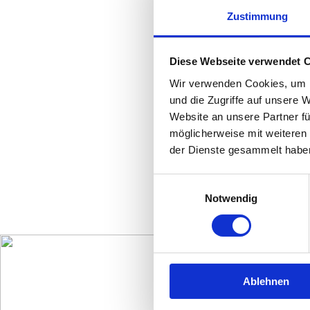
Zustimmung
Kontakt
Diese Webseite verwendet 
Wir verwenden Cookies, um I
Danke für eure Anfrage!
und die Zugriffe auf unsere 
Vielen Dank für Ihre Nachricht!
Website an unsere Partner fü
Mario Ihm
Steinmeisterstr 10
möglicherweise mit weiteren
14612 Falkensee
der Dienste gesammelt habe
Germany
Telefon:03322/216895
Einwilligungsauswahl
Fax:03322/241294
Notwendig
Funk:0174/9415142
 info@thesunrays.de
Ablehnen