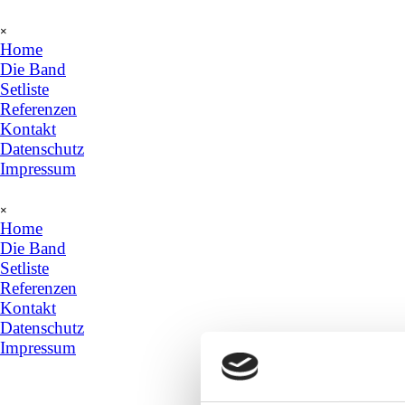
Direkt zum Seiteninhalt
Menü überspringen
×
Home
Die Band
Setliste
Referenzen
Kontakt
Datenschutz
Impressum
Menü überspringen
×
Home
Die Band
Setliste
Referenzen
Kontakt
Datenschutz
Impressum
The Sunrays